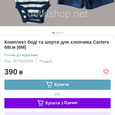
Комплект боді та шорти для хлопчика Carters
68см (6М)
Готово до відправки
Код: 3874533508
Роздріб
390
₴
Купити
або
Купити з