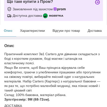
Що таке купити з Пром?
Замовлення під захистом
Доступна доставка
Опис
Характеристики
Відгуки про товар
Доставка
Опис
Практичний комплект 3в1 Carters для дівчинки складається з
боді з коротким рукавом, боді маєчки і штанців на
еластичному поясі.
Якщо Ви хочете, щоб Ваш прінцеса відчувала себе
комфортно, граючи з улюбленими іграшками або прогулянки
на свіжому повітрі, вибирайте якісний одяг з натуральних
матеріалів. Набір Carters (Картерс) з натуральної бавовни —
як раз те, що потрібно маленбкій модниці, яка пізнає новий і
такий цікавий світ.
Склад: 100% бавовна, матеріал рібана.
Зріст/розмір: 9М (68-72см). ​
ДОСТАВКА