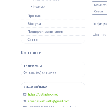
Кількіст
Коляски
Сезон
Про нас
Інформ
Відгуки
Поширені запитання
Ціна:
180 
Статті
Контакти
+380 (97) 541-39-36
https://detkishop.net
annapaskalova85@gmail.com