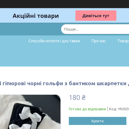
Способи оплати і доставки
Про нас
Товар
і гіпюрові чорні гольфи з бантиком шкарпетки
180 ₴
Готово до відправки
Код:
YN303
Купити