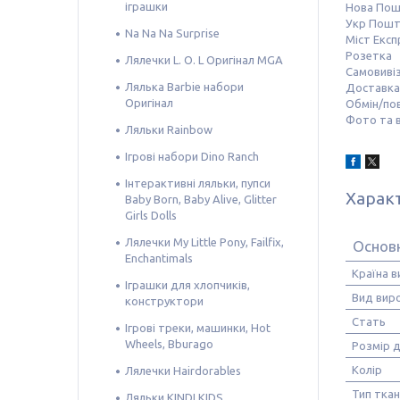
іграшки
Нова По
Укр Пош
Na Na Na Surprise
Міст Експ
Розетка
Лялечки L. O. L Оригінал MGA
Самовивіз
Лялька Barbie набори
Доставка 
Оригінал
Обмін/по
Фото та в
Ляльки Rainbow
Ігрові набори Dino Ranch
Інтерактивні ляльки, пупси
Харак
Baby Born, Baby Alive, Glitter
Girls Dolls
Лялечки My Little Pony, Failfix,
Основ
Enchantimals
Країна 
Іграшки для хлопчиків,
Вид вир
конструктори
Стать
Ігрові треки, машинки, Hot
Wheels, Bburago
Розмір 
Колір
Лялечки Hairdorables
Тип тка
Ляльки KINDI KIDS