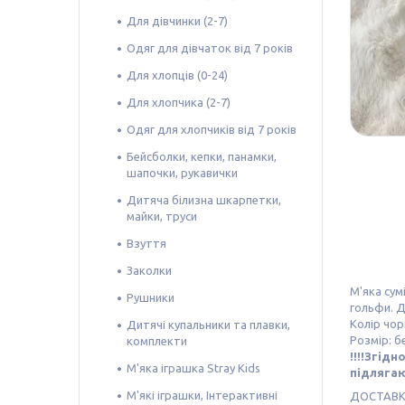
Для дівчинки (2-7)
Одяг для дівчаток від 7 років
Для хлопців (0-24)
Для хлопчика (2-7)
Одяг для хлопчиків від 7 років
Бейсболки, кепки, панамки,
шапочки, рукавички
Дитяча білизна шкарпетки,
майки, труси
Взуття
Заколки
М'яка сум
Рушники
гольфи. Д
Колір чор
Дитячі купальники та плавки,
Розмір: б
комплекти
!!!!Згід
М'яка іграшка Stray Kids
підлягаю
М'які іграшки, Інтерактивні
ДОСТАВ