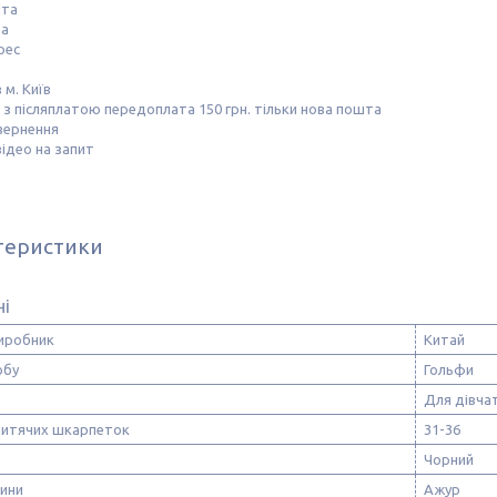
шта
та
рес
 м. Київ
з післяплатою передоплата 150 грн. тільки нова пошта
вернення
ідео на запит
теристики
ні
виробник
Китай
обу
Гольфи
Для дівча
дитячих шкарпеток
31-36
Чорний
нини
Ажур