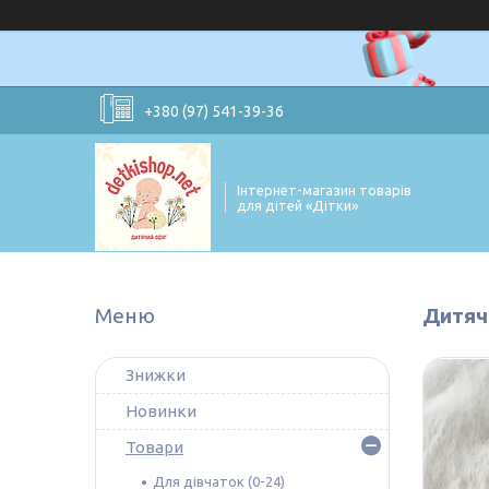
+380 (97) 541-39-36
Інтернет-магазин товарів
для дітей «Дітки»
Дитяч
Знижки
Новинки
Товари
Для дівчаток (0-24)