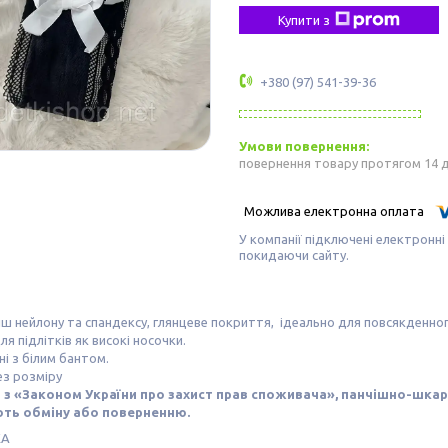
Купити з
+380 (97) 541-39-36
повернення товару протягом 14 
У компанії підключені електронні
покидаючи сайту.
іш нейлону та спандексу, глянцеве покриття, ідеально для повсякденног
ля підлітків як високі носочки.
ні з білим бантом.
ез розміру
но з «Законом України про захист прав споживача», панчішно-шка
ть обміну або поверненню.
КА