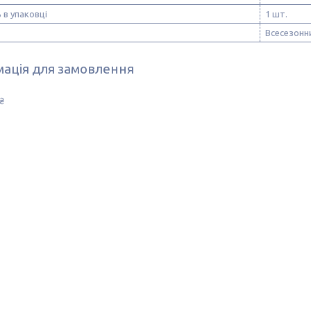
ь в упаковці
1 шт.
Всесезонн
ація для замовлення
₴