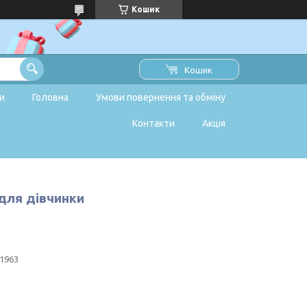
Кошик
Кошик
и
Головна
Умови повернення та обміну
Контакти
Акція
 для дівчинки
1963