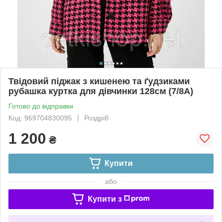
Твідовий піджак з кишенею та ґудзиками
рубашка куртка для дівчинки 128см (7/8А)
Готово до відправки
Код: 969704830095
Роздріб
1 200
₴
Купити
або
Купити з