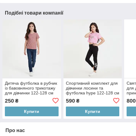
Подібні товари компанії
Дитяча футболка в рубчик
Спортивний комплект для
Свят
із бавовняного трикотажу
дівчинки лосини та
для 
для дівчинки 122-128 см
футболка hype 122-128 см
прин
(7-8Y)
(7-8Y)
(8/9
250
590
800
₴
₴
Купити
Купити
Про нас