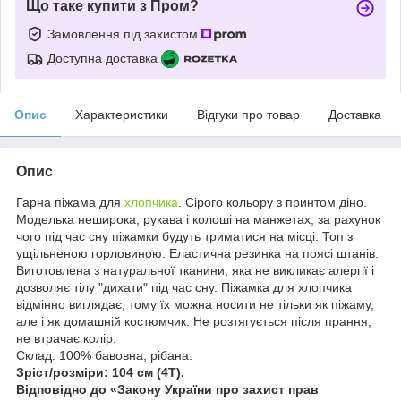
Що таке купити з Пром?
Замовлення під захистом
Доступна доставка
Опис
Характеристики
Відгуки про товар
Доставка
Опис
Гарна піжама для
хлопчика
. Сірого кольору з принтом діно.
Моделька неширока, рукава і колоші на манжетах, за рахунок
чого під час сну піжамки будуть триматися на місці. Топ з
ущільненою горловиною. Еластична резинка на поясі штанів.
Виготовлена з натуральної тканини, яка не викликає алергії і
дозволяє тілу "дихати" під час сну. Піжамка для хлопчика
відмінно виглядає, тому їх можна носити не тільки як піжаму,
але і як домашній костюмчик. Не розтягується після прання,
не втрачає колір.
Склад: 100% бавовна, рібана.
Зріст/розміри: 104 см (4Т).
Відповідно до «Закону України про захист прав