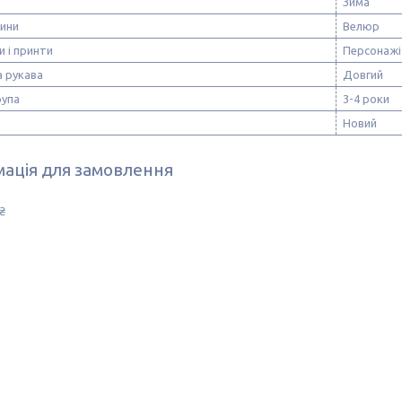
Зима
нини
Велюр
и і принти
Персонажі
 рукава
Довгий
рупа
3-4 роки
Новий
ація для замовлення
₴