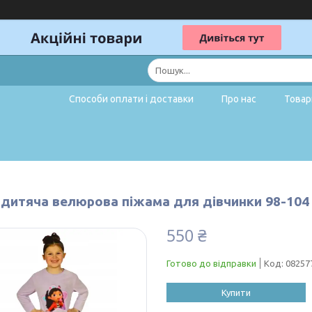
Способи оплати і доставки
Про нас
Товар
 дитяча велюрова піжама для дівчинки 98-104
550 ₴
Готово до відправки
Код:
08257
Купити