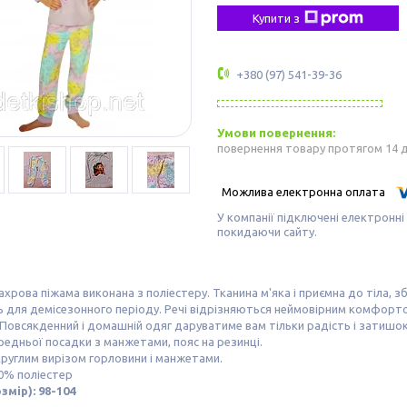
Купити з
+380 (97) 541-39-36
повернення товару протягом 14 
У компанії підключені електронні
покидаючи сайту.
хрова піжама виконана з поліестеру. Тканина м'яка і приємна до тіла, 
 для демісезонного періоду. Речі відрізняються неймовірним комфортом
Повсякденний і домашній одяг даруватиме вам тільки радість і затишок
едньої посадки з манжетами, пояс на резинці.
руглим вирізом горловини і манжетами.
0% поліестер
змір): 98-104