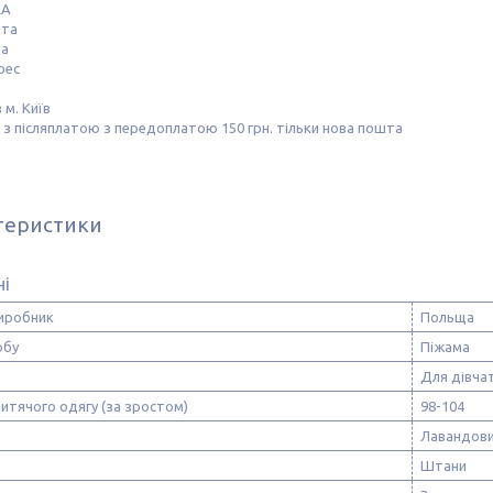
КА
шта
та
рес
 м. Київ
з післяплатою з передоплатою 150 грн. тільки нова пошта
теристики
ні
виробник
Польща
обу
Піжама
Для дівча
итячого одягу (за зростом)
98-104
Лавандов
Штани