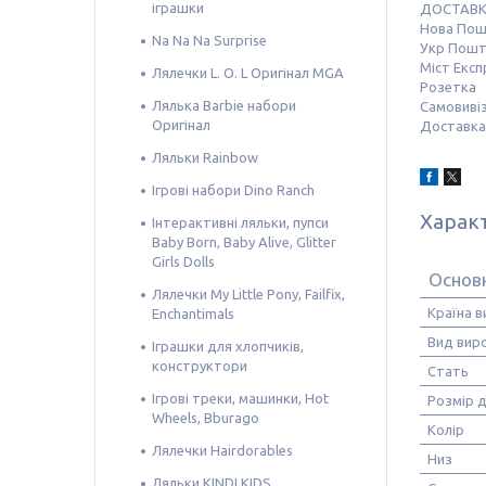
іграшки
ДОСТАВ
Нова По
Na Na Na Surprise
Укр Пош
Міст Експ
Лялечки L. O. L Оригінал MGA
Розетка
Лялька Barbie набори
Самовивіз
Оригінал
Доставка 
Ляльки Rainbow
Ігрові набори Dino Ranch
Харак
Інтерактивні ляльки, пупси
Baby Born, Baby Alive, Glitter
Girls Dolls
Основ
Лялечки My Little Pony, Failfix,
Країна 
Enchantimals
Вид вир
Іграшки для хлопчиків,
конструктори
Стать
Ігрові треки, машинки, Hot
Розмір д
Wheels, Bburago
Колір
Лялечки Hairdorables
Низ
Ляльки KINDI KIDS