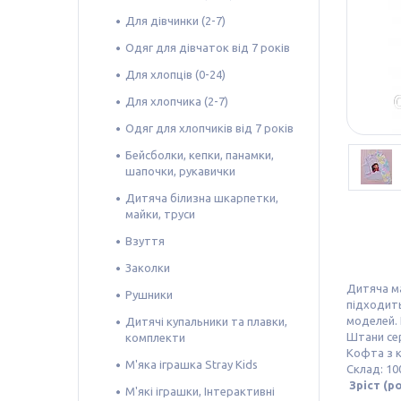
Для дівчинки (2-7)
Одяг для дівчаток від 7 років
Для хлопців (0-24)
Для хлопчика (2-7)
Одяг для хлопчиків від 7 років
Бейсболки, кепки, панамки,
шапочки, рукавички
Дитяча білизна шкарпетки,
майки, труси
Взуття
Заколки
Дитяча ма
Рушники
підходить
моделей. 
Дитячі купальники та плавки,
Штани сер
комплекти
Кофта з к
М'яка іграшка Stray Kids
Склад: 10
Зріст (ро
М'які іграшки, Інтерактивні