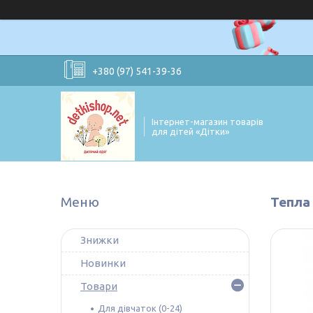
+380 (97) 541-39-36
Інтернет-магазин товарів
для дітей «Дітки»
Тепла
Знижки
Новинки
Товари
Для дівчаток (0-24)