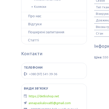
Сезон
Коляски
Тип тка
Візерунк
Про нас
Довжина
Відгуки
Вікова г
Поширені запитання
Стан
Статті
Інформ
Контакти
Ціна:
550 
+380 (97) 541-39-36
https://detkishop.net
annapaskalova85@gmail.com