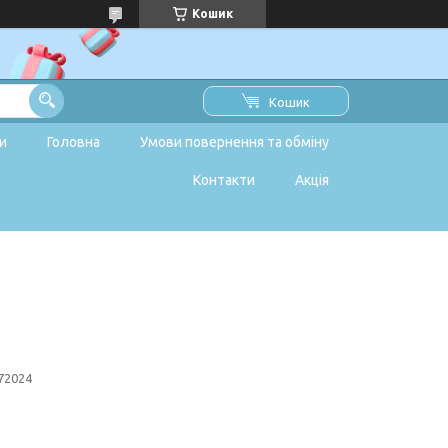
Кошик
Кошик
и
Головна
Умови повернення та обміну
Контакти
Акція
72024