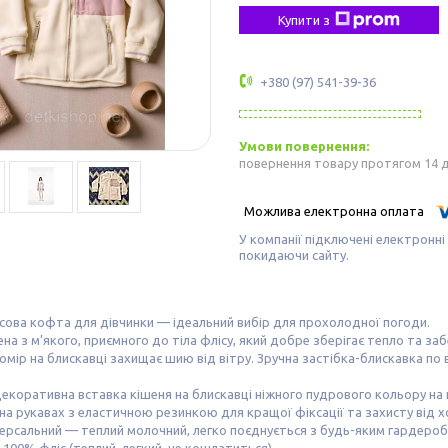
Купити з
+380 (97) 541-39-36
повернення товару протягом 14 
У компанії підключені електронні
покидаючи сайту.
сова кофта для дівчинки — ідеальний вибір для прохолодної погоди.
на з м’якого, приємного до тіла флісу, який добре зберігає тепло та з
омір на блискавці захищає шию від вітру. Зручна застібка-блискавка по 
.
екоративна вставка кішеня на блискавці ніжного пудрового кольору на 
а рукавах з еластичною резинкою для кращої фіксації та захисту від 
версальний — теплий молочний, легко поєднується з будь-яким гардеро