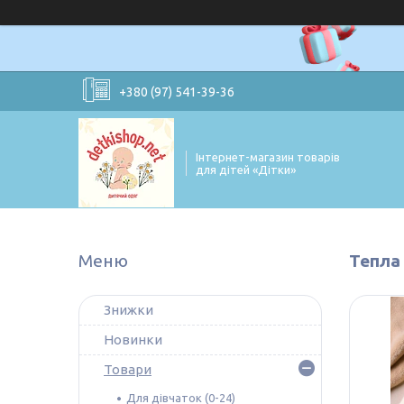
+380 (97) 541-39-36
Інтернет-магазин товарів
для дітей «Дітки»
Тепла 
Знижки
Новинки
Товари
Для дівчаток (0-24)