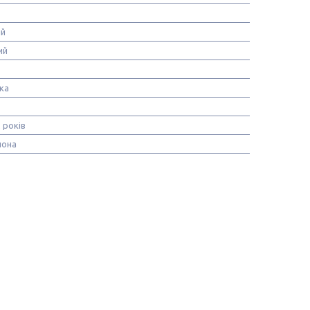
ій
ий
ка
2 років
шона