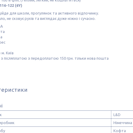
 100% фліс (теплий, легкий, не кошлатиться)
116-122 (6Y)
ійде для школи, прогулянок та активного відпочинку.
ло, не сковує рухів та виглядає дуже ніжно і сучасно.
КА
шта
та
рес
 м. Київ
з післяплатою з передоплатою 150 грн. тільки нова пошта
теристики
ні
к
L&D
виробник
Німеччина
обу
Кофта