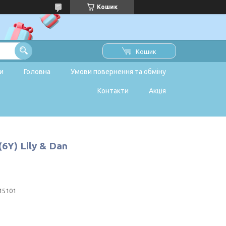
Кошик
Кошик
и
Головна
Умови повернення та обміну
Контакти
Акція
6Y) Lily & Dan
15101