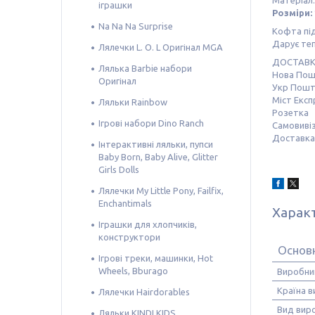
Матеріал:
іграшки
Розміри: 
Na Na Na Surprise
Кофта під
Дарує теп
Лялечки L. O. L Оригінал MGA
ДОСТАВ
Лялька Barbie набори
Нова По
Оригінал
Укр Пош
Міст Експ
Ляльки Rainbow
Розетка
Ігрові набори Dino Ranch
Самовивіз
Доставка 
Інтерактивні ляльки, пупси
Baby Born, Baby Alive, Glitter
Girls Dolls
Лялечки My Little Pony, Failfix,
Enchantimals
Харак
Іграшки для хлопчиків,
конструктори
Основ
Ігрові треки, машинки, Hot
Wheels, Bburago
Виробни
Країна 
Лялечки Hairdorables
Вид вир
Ляльки KINDI KIDS