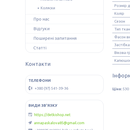
Розмір д
Коляски
Колір
Про нас
Сезон
Відгуки
Тип тка
Фасон ви
Поширені запитання
Застібка
Статті
Вікова г
Капюшо
Контакти
Інформ
+380 (97) 541-39-36
Ціна:
530 
https://detkishop.net
annapaskalova85@gmail.com