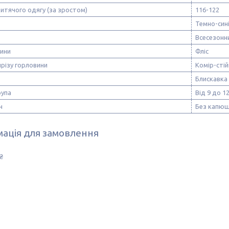
итячого одягу (за зростом)
116-122
Темно-син
Всесезонн
нини
Фліс
різу горловини
Комір-стій
Блискавка
рупа
Від 9 до 1
н
Без капю
ація для замовлення
₴