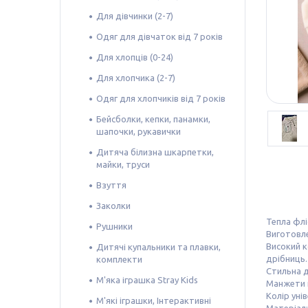
Для дівчинки (2-7)
Одяг для дівчаток від 7 років
Для хлопців (0-24)
Для хлопчика (2-7)
Одяг для хлопчиків від 7 років
Бейсболки, кепки, панамки,
шапочки, рукавички
Дитяча білизна шкарпетки,
майки, труси
Взуття
Заколки
Тепла флі
Рушники
Виготовле
Високий к
Дитячі купальники та плавки,
дрібниць
комплекти
Стильна д
М'яка іграшка Stray Kids
Манжети н
Колір уні
М'які іграшки, Інтерактивні