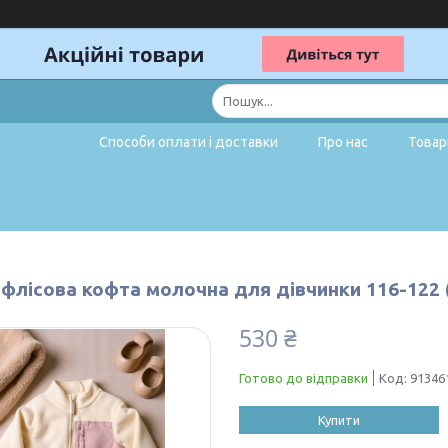
Способи оплати і доставки
Про нас
Товар
флісова кофта молочна для дівчинки 116-122 (
530 ₴
Готово до відправки
Код:
91346
Купити