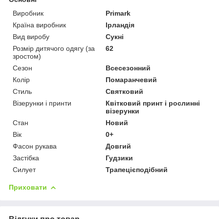
Виробник
Primark
Країна виробник
Ірландія
Вид виробу
Сукні
Розмір дитячого одягу (за
62
зростом)
Сезон
Всесезонний
Колір
Помаранчевий
Стиль
Святковий
Візерунки і принти
Квітковий принт і рослинні
візерунки
Стан
Новий
Вік
0+
Фасон рукава
Довгий
Застібка
Гудзики
Силует
Трапецієподібний
Приховати