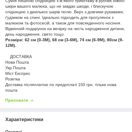
Сукня пишною спідницею з м'якого трикотажу в рубчик ніжної
шкіри вашого малюка, що не завдає шкоди, і блискучою
спідницею з декількох шарів тюлю. Верх з довгими рукавами,
ґудзиком на спині. Ідеально підходить для прогулянок з
малюком та фотосесій, а також для повсякденного носіння.
Відмінний подарунок на вечірку на честь народження дитини,
день народження, свято тощо.
Розміри: 62 см (0-3М), 68 см (3-6М), 74 см (6-9М), 80см (9-
12М).
ДОСТАВКА
Нова Пошта
Укр Пошта
Міст Експрес
Розетка
Доставка післяплатою по предоплаті 150 грн. тільки нова
пошта
Приховати
Характеристики
Основні