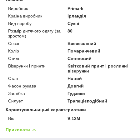
Виробник
Primark
Країна виробник
Ірландія
Вид виробу
Сукні
Розмір дитячого одягу (за
80
зростом)
Сезон
Всесезонний
Колір
Помаранчевий
Стиль
Святковий
Візерунки і принти
Квітковий принт і рослинні
візерунки
Стан
Новий
Фасон рукава
Довгий
Застібка
Гудзики
Силует
Трапецієподібний
Користувальницькі характеристики
Вік
9-12М
Приховати