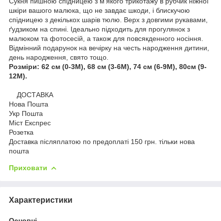
Сукня пишною спідницею з м'якого трикотажу в рубчик ніжної
шкіри вашого малюка, що не завдає шкоди, і блискучою
спідницею з декількох шарів тюлю. Верх з довгими рукавами,
ґудзиком на спині. Ідеально підходить для прогулянок з
малюком та фотосесій, а також для повсякденного носіння.
Відмінний подарунок на вечірку на честь народження дитини,
день народження, свято тощо.
Розміри: 62 см (0-3М), 68 см (3-6М), 74 см (6-9М), 80см (9-
12М).
ДОСТАВКА
Нова Пошта
Укр Пошта
Міст Експрес
Розетка
Доставка післяплатою по предоплаті 150 грн. тільки нова
пошта
Приховати
Характеристики
Основні