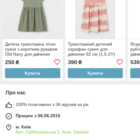
Дитяча трикотажна літня
Трикотажний дитячий
Яскр
сукня з коротким рукавом
сарафан сукня для
рубч
Old Navy для дівчинки
дівчинки 92 см (1,5-2Y)
дівч
250
390
530
₴
₴
Купити
Купити
Про нас
100% позитивних з 36 відгуків за рік
Працює з 06.06.2016
м. Київ
Вул. Срібнокільська 1, Київ, Україна