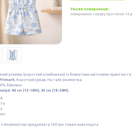
повернення товару протягом 14 
ромпер (короткий комбінезон) із блакитним квітковим принтом та в
Primark.
Короткий рукав. На талії резиночка.
00% бавовна
міри: 86 см (12-18М), 92 см (18-24М).
КА
шта
та
рес
з післяплатою предоплата 150 грн тільки нова пошта