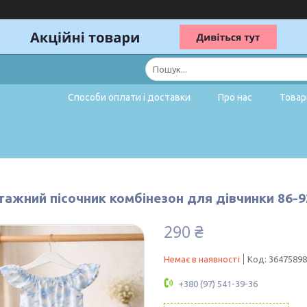
Способи оплати і доставки
Про нас
Товар
ажний пісочник комбінезон для дівчинки 86-92
290 ₴
Немає в наявності
Код:
36475898
+380 (97) 541-39-36