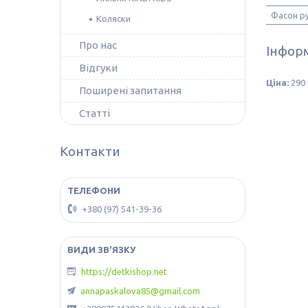
Фасон р
Коляски
Про нас
Інформ
Відгуки
Ціна:
290 
Поширені запитання
Статті
Контакти
+380 (97) 541-39-36
https://detkishop.net
annapaskalova85@gmail.com