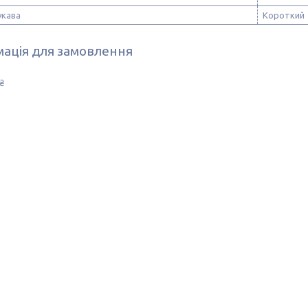
укава
Короткий
ація для замовлення
₴