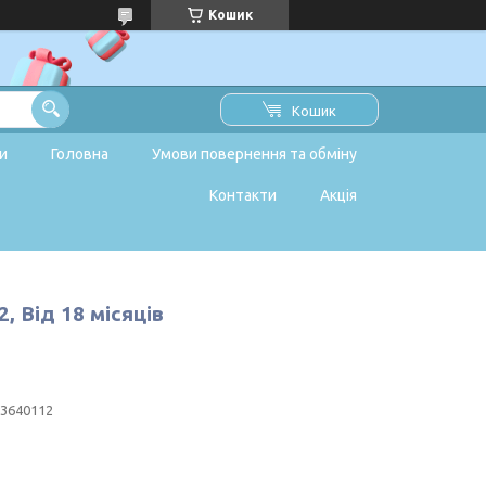
Кошик
Кошик
и
Головна
Умови повернення та обміну
Контакти
Акція
, Від 18 місяців
3640112