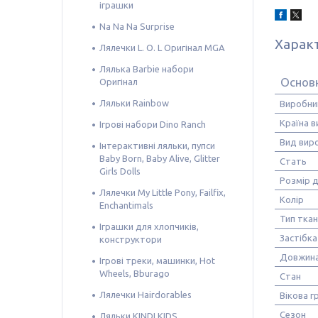
іграшки
Na Na Na Surprise
Харак
Лялечки L. O. L Оригінал MGA
Лялька Barbie набори
Основн
Оригінал
Ляльки Rainbow
Виробни
Країна 
Ігрові набори Dino Ranch
Вид вир
Інтерактивні ляльки, пупси
Baby Born, Baby Alive, Glitter
Стать
Girls Dolls
Розмір д
Лялечки My Little Pony, Failfix,
Колір
Enchantimals
Тип тка
Іграшки для хлопчиків,
Застібка
конструктори
Довжина
Ігрові треки, машинки, Hot
Wheels, Bburago
Стан
Лялечки Hairdorables
Вікова г
Сезон
Ляльки KINDI KIDS