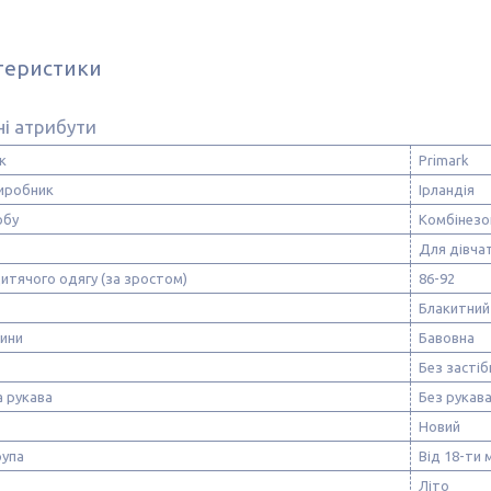
теристики
і атрибути
к
Primark
виробник
Ірландія
обу
Комбінезо
Для дівча
итячого одягу (за зростом)
86-92
Блакитний
нини
Бавовна
Без застіб
 рукава
Без рукав
Новий
рупа
Від 18-ти 
Літо