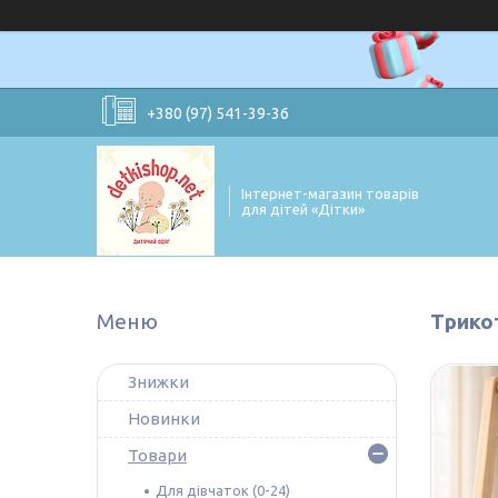
+380 (97) 541-39-36
Інтернет-магазин товарів
для дітей «Дітки»
Трикот
Знижки
Новинки
Товари
Для дівчаток (0-24)