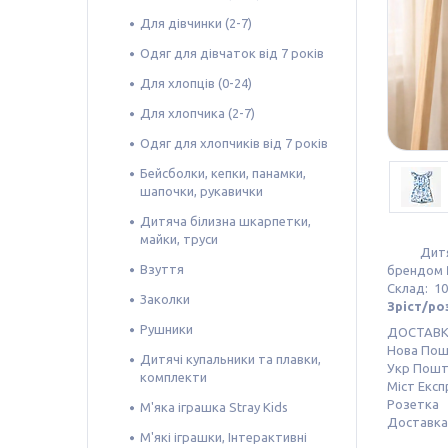
Для дівчинки (2-7)
Одяг для дівчаток від 7 років
Для хлопців (0-24)
Для хлопчика (2-7)
Одяг для хлопчиків від 7 років
Бейсболки, кепки, панамки,
шапочки, рукавички
Дитяча білизна шкарпетки,
майки, труси
Дитячий 
Взуття
брендом
Склад: 1
Заколки
Зріст/роз
Рушники
ДОСТАВ
Нова По
Дитячі купальники та плавки,
Укр Пош
комплекти
Міст Експ
Розетка
М'яка іграшка Stray Kids
Доставка 
М'які іграшки, Інтерактивні