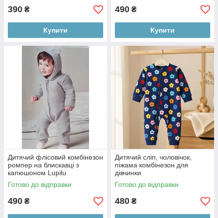
390
490
₴
₴
Купити
Купити
Дитячий флісовий комбінезон
Дитячий сліп, чоловічок,
ромпер на блискавці з
піжама комбінезон для
капюшоном Lupilu
дівчинки
Готово до відправки
Готово до відправки
490
480
₴
₴