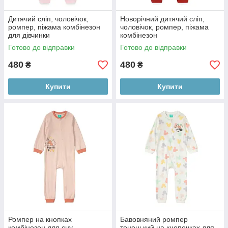
Дитячий сліп, чоловічок,
Новорічний дитячий сліп,
ромпер, піжама комбінезон
чоловічок, ромпер, піжама
для дівчинки
комбінезон
Готово до відправки
Готово до відправки
480
480
₴
₴
Купити
Купити
Ромпер на кнопках
Бавовняний ромпер
комбінезон для сну
тоненький на кнопочках для