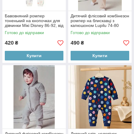
Бавовняний ромпер
Дитячий флісовий комбінезон
тоненький на кнопочках для
ромпер на блискавці з
дівчинки Мікі Disney 86-92, від
капюшоном Lupilu 74-80
18 місяців
Готово до відправки
Готово до відправки
420
490
₴
₴
Купити
Купити
Дитячий флісовий комбінезон
Дитячий сліп, чоловічок,