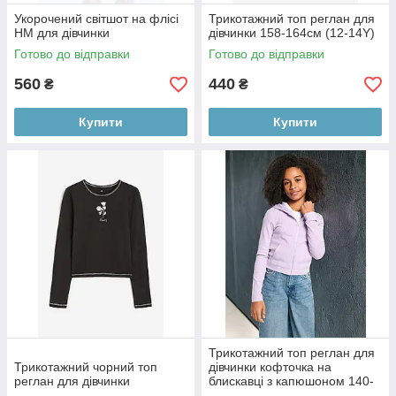
Укорочений світшот на флісі
Трикотажний топ реглан для
НМ для дівчинки
дівчинки 158-164см (12-14Y)
Готово до відправки
Готово до відправки
560
440
₴
₴
Купити
Купити
Трикотажний топ реглан для
Трикотажний чорний топ
дівчинки кофточка на
реглан для дівчинки
блискавці з капюшоном 140-
146 см