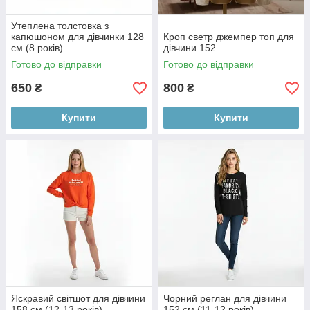
Утеплена толстовка з
капюшоном для дівчинки 128
Кроп светр джемпер топ для
см (8 років)
дівчини 152
Готово до відправки
Готово до відправки
650
800
₴
₴
Купити
Купити
Яскравий світшот для дівчини
Чорний реглан для дівчини
158 см (12-13 років)
152 см (11-12 років)